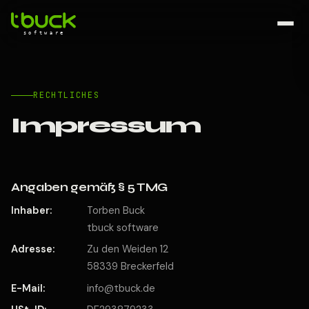
RECHTLICHES
Impressum
Angaben gemäß § 5 TMG
Inhaber:
Torben Buck
tbuck software
Adresse:
Z
u d
en We
id
en 1
2
5
83
3
9 Br
ecke
rfeld
E-Mail:
i
n
f
o@
tb
uc
k.de