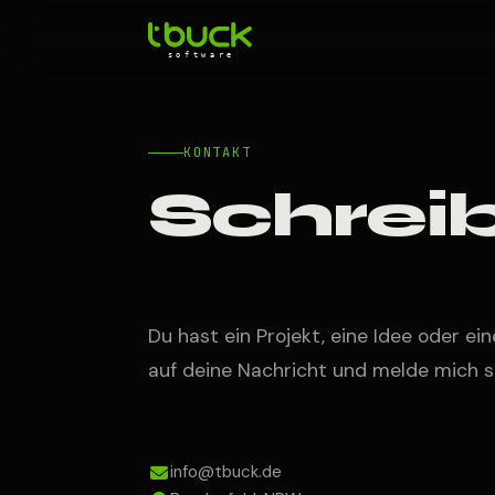
KONTAKT
Schreib
Du hast ein Projekt, eine Idee oder ei
auf deine Nachricht und melde mich s
i
n
f
o@
tb
uc
k.de