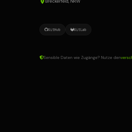
Breckerfeld, NRW
GitHub
GitLab
Sensible Daten wie Zugänge? Nutze den
versc