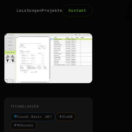
Leistungen
Projekte
Kontakt
TECHNOLOGIEN
Visual Basic .NET
OleDB
MSAccess